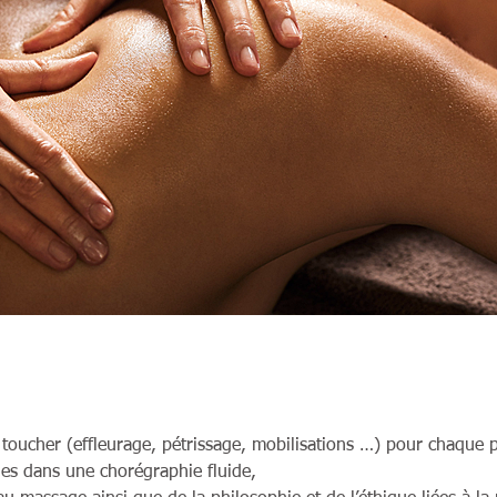
 toucher (effleurage, pétrissage, mobilisations …) pour chaque p
ues dans une chorégraphie fluide,