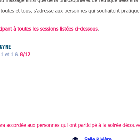
 massage ainsi que de la philosophie et de l’éthique liées à la 
toutes et tous, s’adresse aux personnes qui souhaitent pratique
cipant à toutes les sessions listées ci-dessous
.
G
YN
E
11 et 1 &
8/12
ra accordée aux personnes qui ont participé à la soirée découve