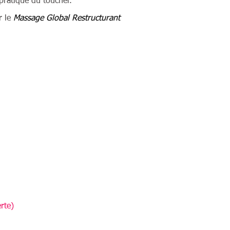
pratique du toucher.
r le
Massage Global Restructurant
rte)