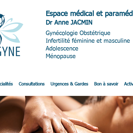
Espace médical et paramédi
Dr Anne JACMIN
Gynéc
ologie Obstétrique
Infertilité féminine et masculine
Adolescence
Ménopause
ialités
Consultations
Urgences & Gardes
Bon à savoir
Activ