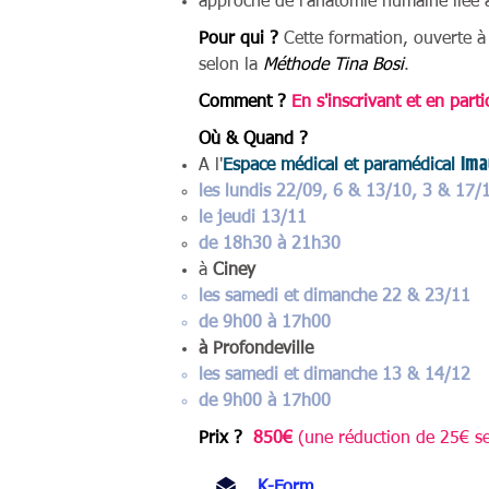
approche de l’anatomie humaine liée au
Pour qui ?
Cette formation, ouverte à 
selon la
Méthode Tina Bosi
.
Comment ?
En s'inscrivant et en parti
Où & Quand ?
I
m
a
A l'
Espace médical et paramédical
les lundis 22/09, 6 & 13/10, 3 & 17/
le jeudi 13/11
de 18h30 à 21h30
à
Ciney
les samedi et dimanche 22 & 23/11
de 9h00 à 17h00
à Profondeville
les samedi et dimanche 13 & 14/12
de 9h00 à 17h00
Prix ?
850€
(une réduction de 25€ se
K-Form