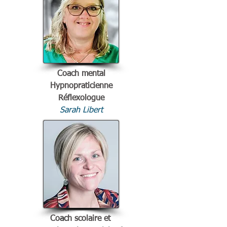
Coach mental
Hypnopraticienne
Réflexologue
Sarah Libert
Co
ac
h sc
olaire et