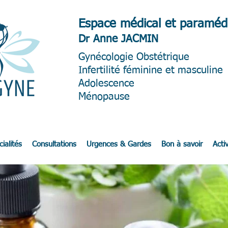
Espace médical et paramédi
Dr Anne JACMIN
Gynéc
ologie Obstétrique
Infertilité féminine et masculine
Adolescence
Ménopause
ialités
Consultations
Urgences & Gardes
Bon à savoir
Activ