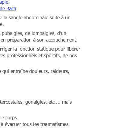
apie
.
 de Bach
.
de la sangle abdominale suite à un
e.
e pubalgies, de lombalgies, d’un
u en préparation à son accouchement.
iger la fonction statique pour libérer
tes professionnels et sportifs, de nos
e qui entraîne douleurs, raideurs,
ercostales, gonalgies, etc ... mais
 le corps.
s à évacuer tous les traumatismes