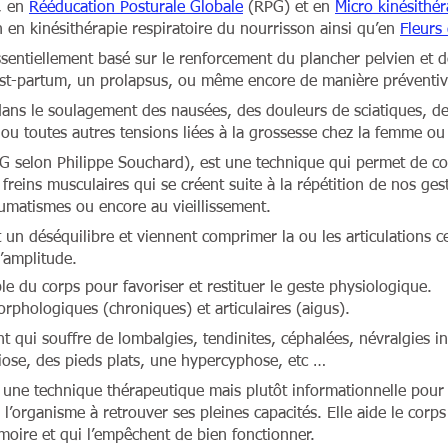
e, en
Rééducation Posturale Globale
(RPG) et en
Micro kinésithér
on en kinésithérapie respiratoire du nourrisson ainsi qu’en
Fleurs
essentiellement basé sur le renforcement du plancher pelvien et 
ost-partum, un prolapsus, ou même encore de manière préventiv
 dans le soulagement des nausées, des douleurs de sciatiques, d
 ou toutes autres tensions liées à la grossesse chez la femme o
 selon Philippe Souchard), est une technique qui permet de corr
 freins musculaires qui se créent suite à la répétition de nos ges
umatismes ou encore au vieillissement.
 un déséquilibre et viennent comprimer la ou les articulations c
’amplitude.
e du corps pour favoriser et restituer le geste physiologique.
rphologiques (chroniques) et articulaires (aigus).
t qui souffre de lombalgies, tendinites, céphalées, névralgies int
iose, des pieds plats, une hypercyphose, etc …
une technique thérapeutique mais plutôt informationnelle pour
l’organisme à retrouver ses pleines capacités. Elle aide le corp
moire et qui l’empêchent de bien fonctionner.