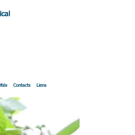
cal
ités
Contacts
Liens