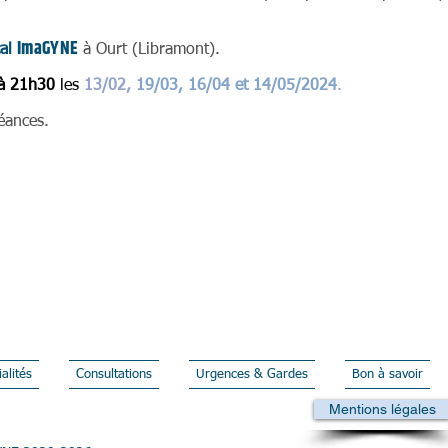
I
m
aG
YNE
cal
à Ourt (Libramont).
.
à 21h30
les
13/02,
19/03, 16/04 et 14/05/2024
éances.
alités
Consultations
Urgences & Gardes
Bon à savoir
Mentions légales