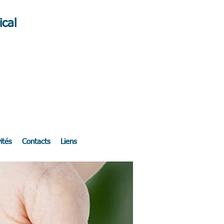
cal
ités
Contacts
Liens