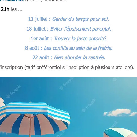
cal
à Ourt (Libramont).
 21h
les ...
11 juill
et
:
Garder du temps pour soi.
18 juillet
:
Eviter l
'ép
uisement parental.
1er août
:
T
r
ouver la ju
ste autorité.
8 août
:
Les conflits au sein de la fratrie.
22 août
:
Bien a
b
order la rentrée.
scription (tarif préférentiel si inscription à plusieurs ateliers).