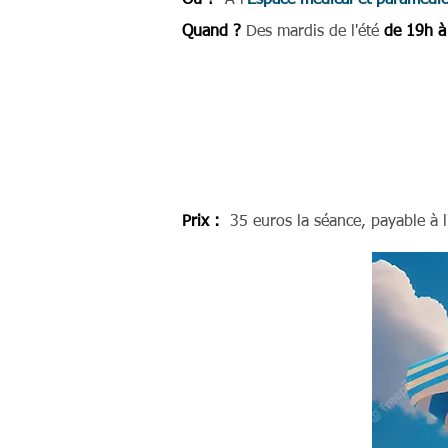
Où ?
A l'
Espace médical et paramédi
Quand ?
Des mardis de l'été
de 19h à
Prix :
35 euros la séance, payable à l'in