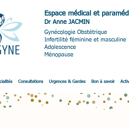
Espace médical et paramédi
Dr Anne JACMIN
Gynéc
ologie Obstétrique
Infertilité féminine et masculine
Adolescence
Ménopause
ialités
Consultations
Urgences & Gardes
Bon à savoir
Activ