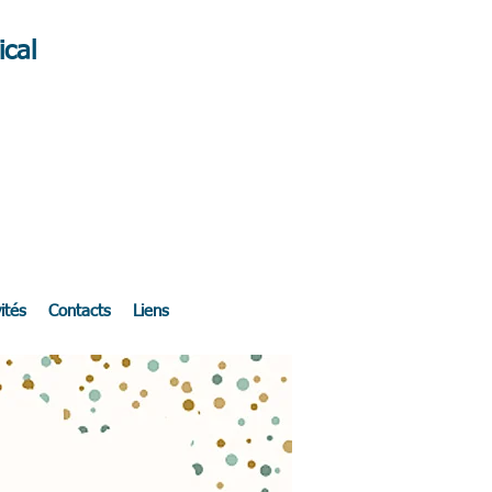
cal
ités
Contacts
Liens